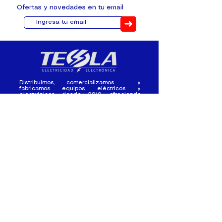
Ofertas y novedades en tu email
➜
Distribuimos, comercializamos y
fabricamos equipos eléctricos y
electrónicos desde 2010, ofreciendo
asesoramiento personalizado, y
soluciones cada proyecto.
Contacto
(+593) 98 411 2915
tesla_industrial@hotmail.co
m
¿Quienes
Atención al