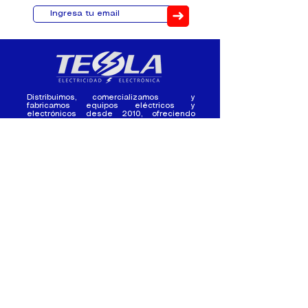
➜
Distribuimos, comercializamos y
fabricamos equipos eléctricos y
electrónicos desde 2010, ofreciendo
asesoramiento personalizado, y
soluciones cada proyecto.
Contacto
(+593) 98 411 2915
tesla_industrial@hotmail.co
m
¿Quienes
Atención al
Somos?
Cliente