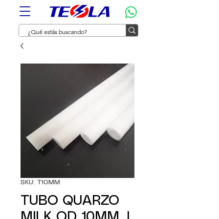
SKU: T10MM
TUBO QUARZO
MILK OD 10MM, L