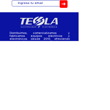
➜
Distribuimos, comercializamos y
fabricamos equipos eléctricos y
electrónicos desde 2010, ofreciendo
asesoramiento personalizado, y
soluciones cada proyecto.
Contacto
(+593) 98 411 2915
tesla_industrial@hotmail.co
m
¿Quienes
Atención al
Somos?
Cliente
Nuestra Experiencia
Ventas al por mayor