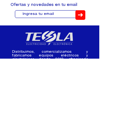
Ofertas y novedades en tu email
➜
Distribuimos, comercializamos y
fabricamos equipos eléctricos y
electrónicos desde 2010, ofreciendo
asesoramiento personalizado, y
soluciones cada proyecto.
Contacto
(+593) 98 411 2915
tesla_industrial@hotmail.co
m
¿Quienes
Atención al