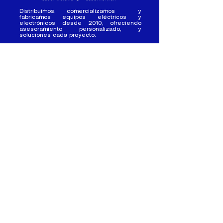
Distribuimos, comercializamos y
fabricamos equipos eléctricos y
electrónicos desde 2010, ofreciendo
asesoramiento personalizado, y
soluciones cada proyecto.
Contacto
(+593) 98 411 2915
tesla_industrial@hotmail.co
m
¿Quienes
Atención al
Somos?
Cliente
Nuestra Experiencia
Ventas al por mayor
Trabaja con
Contactate con
nosotros /
nosotros
Pasantias
Nuestros Locales