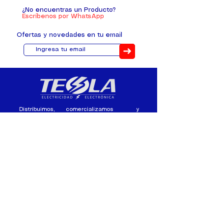
¿No encuentras un Producto?
Escríbenos por WhatsApp
Ofertas y novedades en tu email
➜
Distribuimos, comercializamos y
fabricamos equipos eléctricos y
electrónicos desde 2010, ofreciendo
asesoramiento personalizado, y
soluciones cada proyecto.
Contacto
(+593) 98 411 2915
tesla_industrial@hotmail.co
m