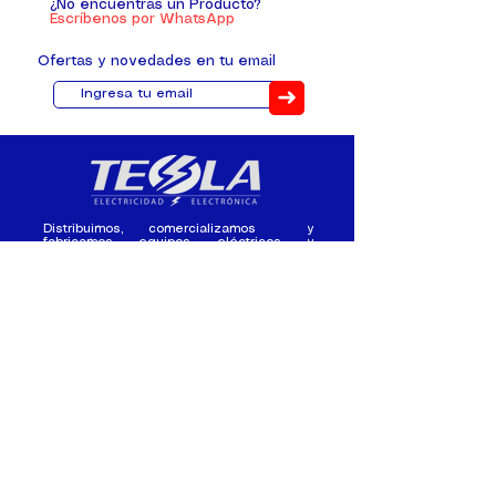
¿No encuentras un Producto?
Escríbenos por WhatsApp
Ofertas y novedades en tu email
➜
Distribuimos, comercializamos y
fabricamos equipos eléctricos y
electrónicos desde 2010, ofreciendo
asesoramiento personalizado, y
soluciones cada proyecto.
Contacto
(+593) 98 411 2915
tesla_industrial@hotmail.co
m