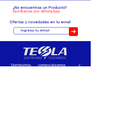
¿No encuentras un Producto?
Escríbenos por WhatsApp
Ofertas y novedades en tu email
➜
Distribuimos, comercializamos y
fabricamos equipos eléctricos y
electrónicos desde 2010, ofreciendo
asesoramiento personalizado, y
soluciones cada proyecto.
Contacto
(+593) 98 411 2915
tesla_industrial@hotmail.co
m