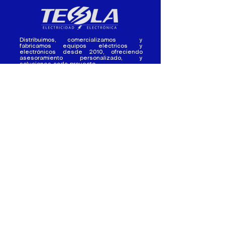
Distribuimos, comercializamos y
fabricamos equipos eléctricos y
electrónicos desde 2010, ofreciendo
asesoramiento personalizado, y
soluciones cada proyecto.
Contacto
(+593) 98 411 2915
tesla_industrial@hotmail.co
m
¿Quienes
Atención al
Somos?
Cliente
Nuestra Experiencia
Ventas al por mayor
Trabaja con
Contactate con
nosotros /
nosotros
Pasantias