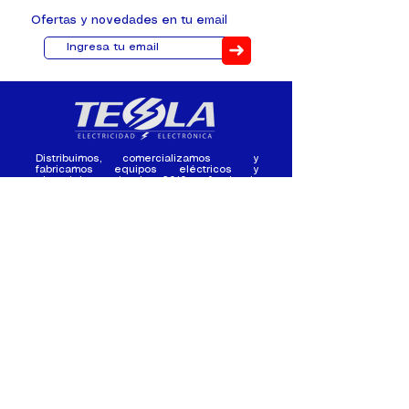
Ofertas y novedades en tu email
➜
Distribuimos, comercializamos y
fabricamos equipos eléctricos y
electrónicos desde 2010, ofreciendo
asesoramiento personalizado, y
soluciones cada proyecto.
Contacto
(+593) 98 411 2915
tesla_industrial@hotmail.co
m
¿Quienes
Atención al